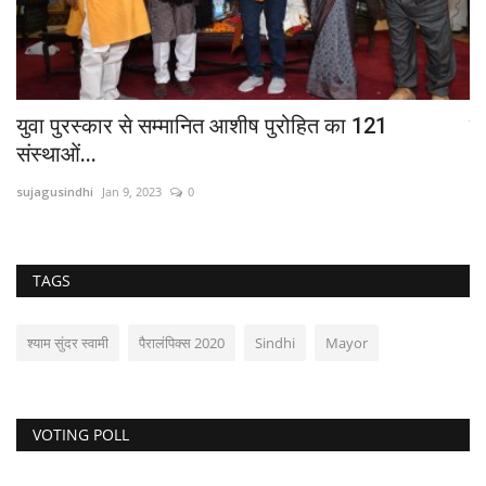
युवा पुरस्कार से सम्मानित आशीष पुरोहित का 121
सि
संस्थाओं...
su
sujagusindhi
Jan 9, 2023
0
TAGS
श्याम सुंदर स्वामी
पैरालंपिक्स 2020
Sindhi
Mayor
VOTING POLL