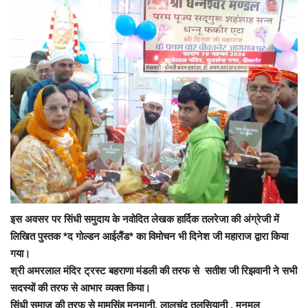
इस अवसर पर सिंधी समुदा
य के नवोदित लेखक हार्दिक तलरेजा की अंग्रेजी में
लिखित पुस्तक *द गोल्डन आईलैंड* का विमोचन भी दिनेश जी महाराज द्वारा किया
गया।
श्री अमरलाल मंदिर ट्रस्ट बहराणा मंडली की तरफ से सतीश जी रिझवानी ने सभी
सदस्यों की तरफ से आभार व्यक्त किया।
सिंधी समाज की तरफ से मामसिंह मनमानी, लालचंद तुलसियानी , मनुमल