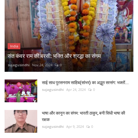
India
संत कंवर राम की बरसी: भक्ति और श्रद्धा का संगम
sujagusindhi
Nov 24, 2024
0
साई साध पुरसनराम साहिब(सांभर) का अद्भुत सत्संग: भक्तों...
sujagusindhi
Apr 24, 2024
0
भाषा और कानून का संगम: भारती ठाकुर, बनी सिंधी भाषा की
रक्षक
sujagusindhi
Apr 9, 2024
0