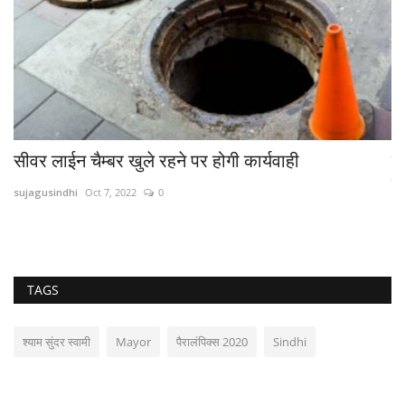
सीवर लाईन चैम्बर खुले रहने पर होगी कार्यवाही
य
सं
sujagusindhi
Oct 7, 2022
0
su
TAGS
श्याम सुंदर स्वामी
Mayor
पैरालंपिक्स 2020
Sindhi