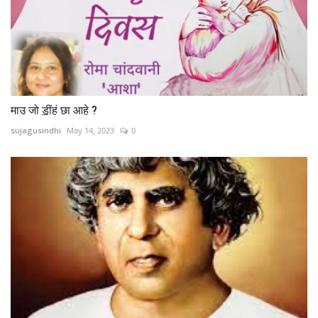
माउ जो ॾींहं छा आहे ?
sujagusindhi
May 14, 2023
0