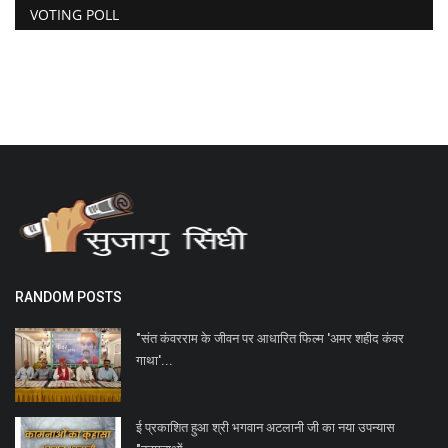
VOTING POLL
RANDOM POSTS
"संत कंवरराम के जीवन पर आधारित फिल्म 'अमर शहीद कंवर
गाथा'...
ई प्रकाशित हुआ श्री भगवान अटलानी जी का नया उपन्यास