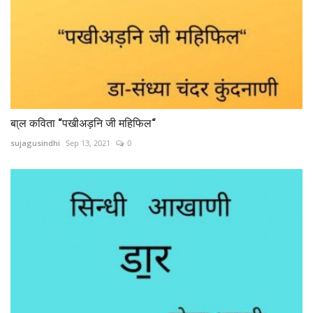
बा्ल कविता “पखीअड़नि जी महिफिल“
sujagusindhi
Sep 13, 2021
0