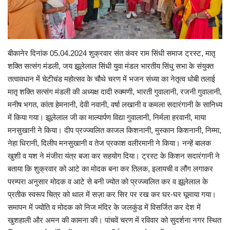
Personalities
Travel
बीकानेर दिनांक 05.04.2024 शुक्रवार संत कंवर राम सिंधी समाज ट्रस्ट, मातृ
शक्ति सत्संग मंडली, जय झूलेलाल सिंधी युवा मंडल भारतीय सिंधु सभा के संयुक्त
Sindhi Videos
तत्वावधान में चेटीचंड महोत्सव के चौथे चरण में भजन संध्या का नेतृत्व धोबी तलाई
मातृ शक्ति सत्संग मंडली की अध्यक्ष दादी रुक्मणी, भारती गुवालानी, रजनी गुवालानी,
मनीष भगत, कांता हेमनानी, देवी नवानी, वर्षा लखानी व कमला सदारंगानी के सानिध्य
में किया गया। झूलेलाल जी का माल्यार्पण विद्या गुवालानी, निर्मला हरवानी, माया
मनसुखानी ने किया। दीप प्रज्ज्वलित काजल किशनानी, मुस्कान किशनानी, निम्मा,
नेहा धिरानी, दिलीप मनसुखानी व तेज प्रकाश वलीरमानी ने किया। नन्हें बालक
खुशी व यश ने मंजीरा यंत्र बजा कर सहयोग दिया। ट्रस्ट के किशन सदारंगानी ने
बताया कि शुक्रवार को आटे का मोदक बना कर तिलक, इलायची व लौंग लगाकर
परम्परा अनुसार मोदक व आटे से बनी ज्योत को प्रज्ज्वलित कर व झूलेलाल के
प्रतीक स्वरूप चित्र को थाल में सज़ा कर सिर पर रख कर घर-घर घूमाया गया।
समापन में ज्योति व मोदक को निज मंदिर के जलकुंड में विसर्जित कर देश में
खुशहाली और अमन की कामना की। पांचवें चरण में रविवार को सुदर्शना नगर स्थित