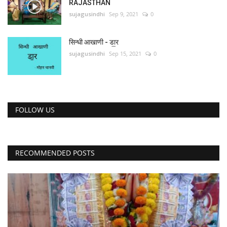
RAJASTHAN
sujagusindhi
Sep 9, 2021
0
सिन्धी आखाणी - डा॒र
sujagusindhi
Sep 15, 2021
0
FOLLOW US
RECOMMENDED POSTS