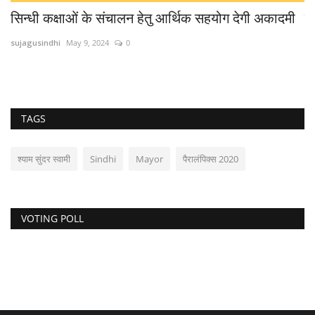
सिन्धी कक्षाओं के संचालन हेतु आर्थिक सहयोग देगी अकादमी
स
sujagusindhi
May 9, 2024
0
su
TAGS
श्याम सुंदर स्वामी
Sindhi
Mayor
पैरालंपिक्स 2020
VOTING POLL