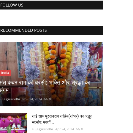
FOLLOW US
RECOMMENDED POSTS
India
संत कंवर राम की बरसी: भक्ति और श्रद्धा का
संगम
sujagusindhi
Nov 24, 2024
0
साई साध पुरसनराम साहिब(सांभर) का अद्भुत
सत्संग: भक्तों...
sujagusindhi
Apr 24, 2024
0