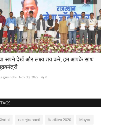
ुवा सपने देखें और लक्ष्य तय करें, हम आपके साथ
सिन्धी कक्षाओं
ुख्यमंत्री
अकादमी
jagusindhi
Nov 30, 2022
0
sujagusindhi
May 
TAGS
Sindhi
श्याम सुंदर स्वामी
पैरालंपिक्स 2020
Mayor